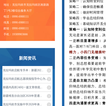
策略一：认知转变到位
地址：克拉玛依市克拉玛依区南新路
策略二：确保信息畅通
丁1号2楼综合服务大厅
策略三：做好时间管理
电话：0990-6988111
策略四：学会总结归纳
传真：0990-6988111
策略五：基础知识不丢
邮箱：0990-6988111
策略一：认知转变到位
手机：19309903666
无论是家长还是娃，决
一是
科目显著增多：
从
高--面对7/8门科目
精力，小四门见缝插针
新闻资讯
二是
内容任务变难：
知
学。
别总想着要超前学
些所谓1年学完初中数
克拉玛依启航专升本：新疆202...
来，提前学出半个学期
克拉玛依启航志愿填报指导中心为...
三是自主能力凸显：
相
归纳总结的能力。总结
新疆内高班24问|一篇文章彻底...
这些总结归纳不应当只
新疆维吾尔自治区2026年普通...
验规律，日积月累，这
四是沟通要求更高：青
克拉玛依市实验中学2026年体...